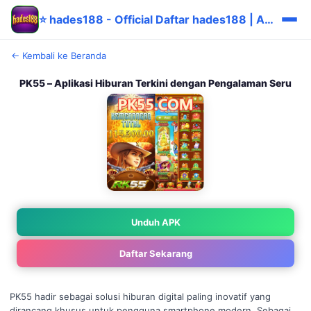
⭐ hades188 - Official Daftar hades188 | Akun Terbaru
← Kembali ke Beranda
PK55 – Aplikasi Hiburan Terkini dengan Pengalaman Seru
Unduh APK
Daftar Sekarang
PK55 hadir sebagai solusi hiburan digital paling inovatif yang
dirancang khusus untuk pengguna smartphone modern. Sebagai