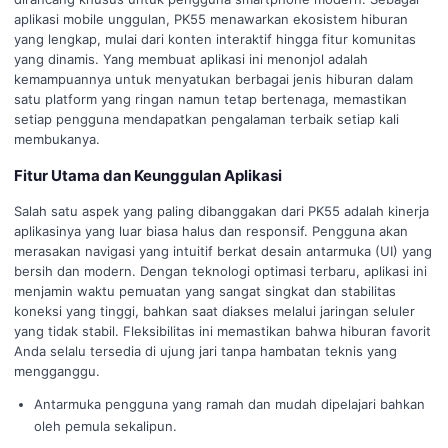
aplikasi mobile unggulan, PK55 menawarkan ekosistem hiburan
yang lengkap, mulai dari konten interaktif hingga fitur komunitas
yang dinamis. Yang membuat aplikasi ini menonjol adalah
kemampuannya untuk menyatukan berbagai jenis hiburan dalam
satu platform yang ringan namun tetap bertenaga, memastikan
setiap pengguna mendapatkan pengalaman terbaik setiap kali
membukanya.
Fitur Utama dan Keunggulan Aplikasi
Salah satu aspek yang paling dibanggakan dari PK55 adalah kinerja
aplikasinya yang luar biasa halus dan responsif. Pengguna akan
merasakan navigasi yang intuitif berkat desain antarmuka (UI) yang
bersih dan modern. Dengan teknologi optimasi terbaru, aplikasi ini
menjamin waktu pemuatan yang sangat singkat dan stabilitas
koneksi yang tinggi, bahkan saat diakses melalui jaringan seluler
yang tidak stabil. Fleksibilitas ini memastikan bahwa hiburan favorit
Anda selalu tersedia di ujung jari tanpa hambatan teknis yang
mengganggu.
Antarmuka pengguna yang ramah dan mudah dipelajari bahkan
oleh pemula sekalipun.