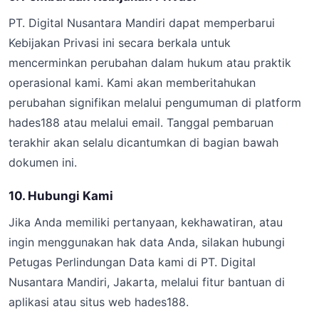
PT. Digital Nusantara Mandiri dapat memperbarui
Kebijakan Privasi ini secara berkala untuk
mencerminkan perubahan dalam hukum atau praktik
operasional kami. Kami akan memberitahukan
perubahan signifikan melalui pengumuman di platform
hades188 atau melalui email. Tanggal pembaruan
terakhir akan selalu dicantumkan di bagian bawah
dokumen ini.
10. Hubungi Kami
Jika Anda memiliki pertanyaan, kekhawatiran, atau
ingin menggunakan hak data Anda, silakan hubungi
Petugas Perlindungan Data kami di PT. Digital
Nusantara Mandiri, Jakarta, melalui fitur bantuan di
aplikasi atau situs web hades188.