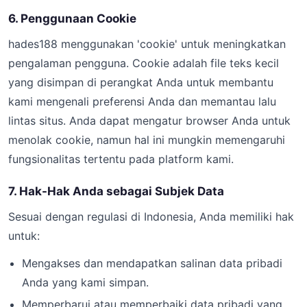
6. Penggunaan Cookie
hades188 menggunakan 'cookie' untuk meningkatkan
pengalaman pengguna. Cookie adalah file teks kecil
yang disimpan di perangkat Anda untuk membantu
kami mengenali preferensi Anda dan memantau lalu
lintas situs. Anda dapat mengatur browser Anda untuk
menolak cookie, namun hal ini mungkin memengaruhi
fungsionalitas tertentu pada platform kami.
7. Hak-Hak Anda sebagai Subjek Data
Sesuai dengan regulasi di Indonesia, Anda memiliki hak
untuk:
Mengakses dan mendapatkan salinan data pribadi
Anda yang kami simpan.
Memperbarui atau memperbaiki data pribadi yang