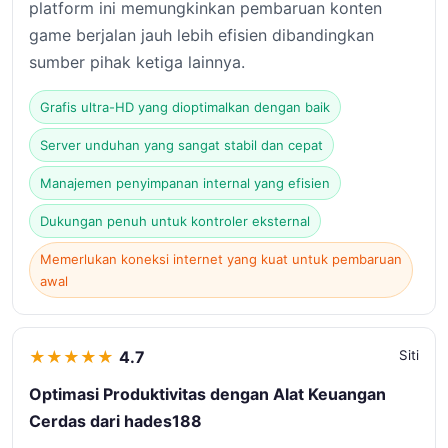
platform ini memungkinkan pembaruan konten
game berjalan jauh lebih efisien dibandingkan
sumber pihak ketiga lainnya.
Grafis ultra-HD yang dioptimalkan dengan baik
Server unduhan yang sangat stabil dan cepat
Manajemen penyimpanan internal yang efisien
Dukungan penuh untuk kontroler eksternal
Memerlukan koneksi internet yang kuat untuk pembaruan
awal
★
★
★
★
★
4.7
Siti
Optimasi Produktivitas dengan Alat Keuangan
Cerdas dari hades188