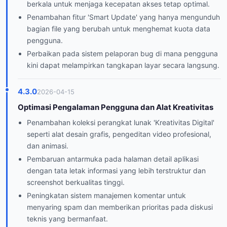
berkala untuk menjaga kecepatan akses tetap optimal.
Penambahan fitur 'Smart Update' yang hanya mengunduh
bagian file yang berubah untuk menghemat kuota data
pengguna.
Perbaikan pada sistem pelaporan bug di mana pengguna
kini dapat melampirkan tangkapan layar secara langsung.
4.3.0
2026-04-15
Optimasi Pengalaman Pengguna dan Alat Kreativitas
Penambahan koleksi perangkat lunak 'Kreativitas Digital'
seperti alat desain grafis, pengeditan video profesional,
dan animasi.
Pembaruan antarmuka pada halaman detail aplikasi
dengan tata letak informasi yang lebih terstruktur dan
screenshot berkualitas tinggi.
Peningkatan sistem manajemen komentar untuk
menyaring spam dan memberikan prioritas pada diskusi
teknis yang bermanfaat.