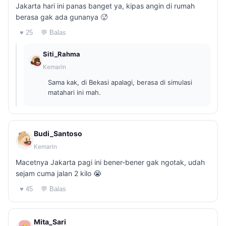
Jakarta hari ini panas banget ya, kipas angin di rumah
berasa gak ada gunanya 🥵
♥ 25
💬 Balas
Siti_Rahma
Kemarin
Sama kak, di Bekasi apalagi, berasa di simulasi
matahari ini mah.
Budi_Santoso
Kemarin
Macetnya Jakarta pagi ini bener-bener gak ngotak, udah
sejam cuma jalan 2 kilo 😭
♥ 45
💬 Balas
Mita_Sari