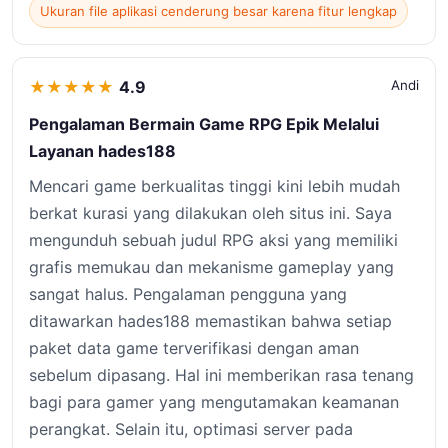
Ukuran file aplikasi cenderung besar karena fitur lengkap
★
★
★
★
★
4.9
Andi
Pengalaman Bermain Game RPG Epik Melalui
Layanan hades188
Mencari game berkualitas tinggi kini lebih mudah
berkat kurasi yang dilakukan oleh situs ini. Saya
mengunduh sebuah judul RPG aksi yang memiliki
grafis memukau dan mekanisme gameplay yang
sangat halus. Pengalaman pengguna yang
ditawarkan hades188 memastikan bahwa setiap
paket data game terverifikasi dengan aman
sebelum dipasang. Hal ini memberikan rasa tenang
bagi para gamer yang mengutamakan keamanan
perangkat. Selain itu, optimasi server pada