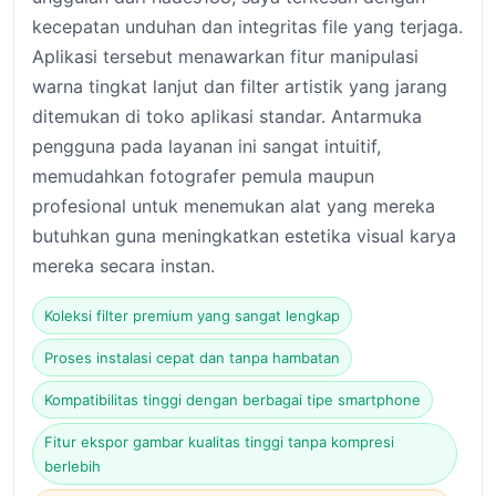
kecepatan unduhan dan integritas file yang terjaga.
Aplikasi tersebut menawarkan fitur manipulasi
warna tingkat lanjut dan filter artistik yang jarang
ditemukan di toko aplikasi standar. Antarmuka
pengguna pada layanan ini sangat intuitif,
memudahkan fotografer pemula maupun
profesional untuk menemukan alat yang mereka
butuhkan guna meningkatkan estetika visual karya
mereka secara instan.
Koleksi filter premium yang sangat lengkap
Proses instalasi cepat dan tanpa hambatan
Kompatibilitas tinggi dengan berbagai tipe smartphone
Fitur ekspor gambar kualitas tinggi tanpa kompresi
berlebih