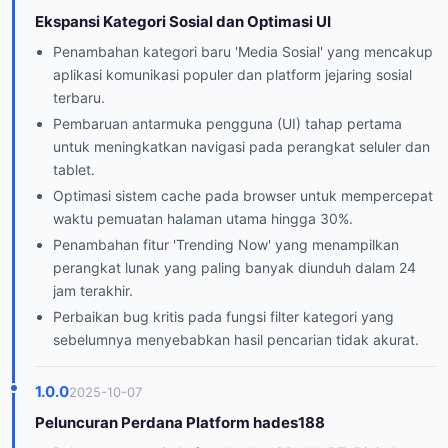
Ekspansi Kategori Sosial dan Optimasi UI
Penambahan kategori baru 'Media Sosial' yang mencakup
aplikasi komunikasi populer dan platform jejaring sosial
terbaru.
Pembaruan antarmuka pengguna (UI) tahap pertama
untuk meningkatkan navigasi pada perangkat seluler dan
tablet.
Optimasi sistem cache pada browser untuk mempercepat
waktu pemuatan halaman utama hingga 30%.
Penambahan fitur 'Trending Now' yang menampilkan
perangkat lunak yang paling banyak diunduh dalam 24
jam terakhir.
Perbaikan bug kritis pada fungsi filter kategori yang
sebelumnya menyebabkan hasil pencarian tidak akurat.
1.0.0
2025-10-07
Peluncuran Perdana Platform hades188