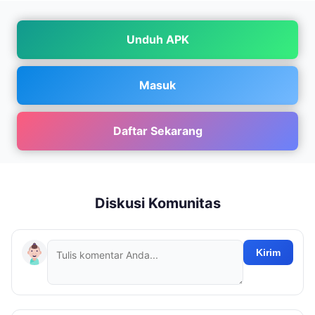
Unduh APK
Masuk
Daftar Sekarang
Diskusi Komunitas
Kirim