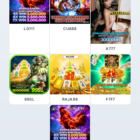
LG111
CU888
A777
99SL
RAJA99
F7F7