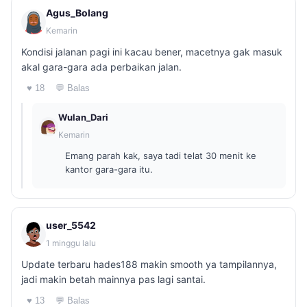
Agus_Bolang
Kemarin
Kondisi jalanan pagi ini kacau bener, macetnya gak masuk
akal gara-gara ada perbaikan jalan.
♥ 18
💬 Balas
Wulan_Dari
Kemarin
Emang parah kak, saya tadi telat 30 menit ke
kantor gara-gara itu.
user_5542
1 minggu lalu
Update terbaru hades188 makin smooth ya tampilannya,
jadi makin betah mainnya pas lagi santai.
♥ 13
💬 Balas