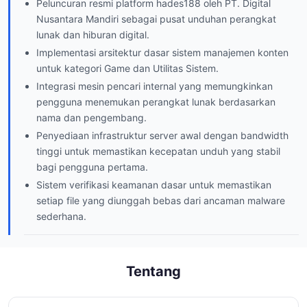
Peluncuran resmi platform hades188 oleh PT. Digital
Nusantara Mandiri sebagai pusat unduhan perangkat
lunak dan hiburan digital.
Implementasi arsitektur dasar sistem manajemen konten
untuk kategori Game dan Utilitas Sistem.
Integrasi mesin pencari internal yang memungkinkan
pengguna menemukan perangkat lunak berdasarkan
nama dan pengembang.
Penyediaan infrastruktur server awal dengan bandwidth
tinggi untuk memastikan kecepatan unduh yang stabil
bagi pengguna pertama.
Sistem verifikasi keamanan dasar untuk memastikan
setiap file yang diunggah bebas dari ancaman malware
sederhana.
Tentang