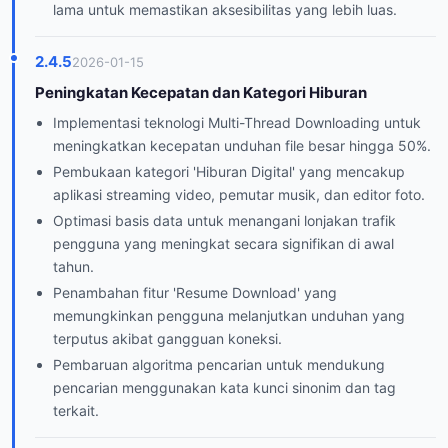
lama untuk memastikan aksesibilitas yang lebih luas.
2.4.5
2026-01-15
Peningkatan Kecepatan dan Kategori Hiburan
Implementasi teknologi Multi-Thread Downloading untuk
meningkatkan kecepatan unduhan file besar hingga 50%.
Pembukaan kategori 'Hiburan Digital' yang mencakup
aplikasi streaming video, pemutar musik, dan editor foto.
Optimasi basis data untuk menangani lonjakan trafik
pengguna yang meningkat secara signifikan di awal
tahun.
Penambahan fitur 'Resume Download' yang
memungkinkan pengguna melanjutkan unduhan yang
terputus akibat gangguan koneksi.
Pembaruan algoritma pencarian untuk mendukung
pencarian menggunakan kata kunci sinonim dan tag
terkait.