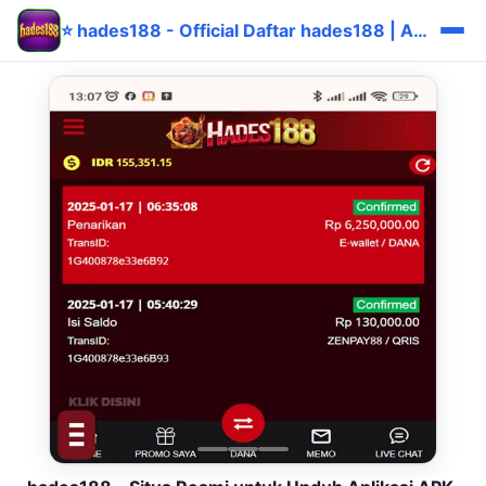
⭐ hades188 - Official Daftar hades188 | Akun Terbaru