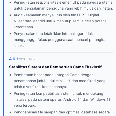
Peningkatan responsivitas elemen UI pada navigasi utama
untuk pengalaman pengguna yang lebih mulus dan instan.
Audit keamanan menyeluruh oleh tim IT PT. Digital
Nusantara Mandiri untuk menutup semua celah potensi
kerentanan.
Penyesuaian tata letak iklan internal agar tidak
mengganggu fokus pengguna saat mencari perangkat
lunak.
4.6.1
2026-04-28
Stabilitas Sistem dan Pembaruan Game Eksklusif
Pembaruan besar pada kategori Game dengan
penambahan judul-judul eksklusif dan modifikasi yang
telah diverifikasi keamanannya.
Peningkatan kompatibilitas sistem untuk mendukung
instalasi pada sistem operasi Android 14 dan Windows 11
versi terbaru.
Penghapusan file sampah dan optimasi database secara